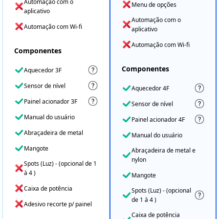
Automação com o
Menu de opções
aplicativo
Automação com o
Automação com Wi-fi
aplicativo
Automação com Wi-fi
Componentes
Componentes
Aquecedor 3F
Sensor de nível
Aquecedor 4F
Painel acionador 3F
Sensor de nível
Manual do usuário
Painel acionador 4F
Abraçadeira de metal
Manual do usuário
Mangote
Abraçadeira de metal e
nylon
Spots (Luz) - (opcional de 1
à 4 )
Mangote
Caixa de potência
Spots (Luz) - (opcional
de 1 à 4 )
Adesivo recorte p/ painel
Caixa de potência